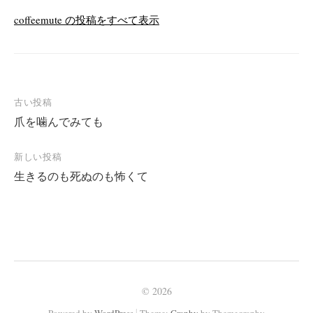
coffeemute の投稿をすべて表示
投
古い投稿
爪を噛んでみても
稿
ナ
新しい投稿
ビ
生きるのも死ぬのも怖くて
ゲ
ー
シ
ョ
ン
© 2026
|
Powered by
WordPress
Theme:
Graphy
by Themegraphy