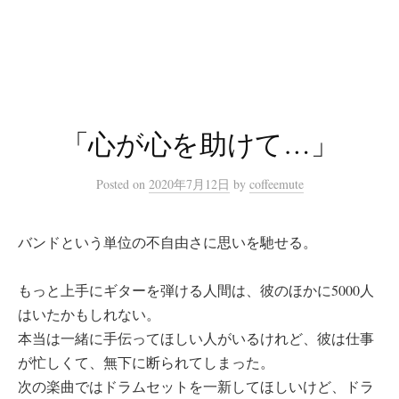
コ
ン
テ
ン
ツ
へ
「心が心を助けて…」
ス
キ
Posted
on
2020年7月12日
by
coffeemute
ッ
プ
バンドという単位の不自由さに思いを馳せる。
もっと上手にギターを弾ける人間は、彼のほかに5000人
はいたかもしれない。
本当は一緒に手伝ってほしい人がいるけれど、彼は仕事
が忙しくて、無下に断られてしまった。
次の楽曲ではドラムセットを一新してほしいけど、ドラ