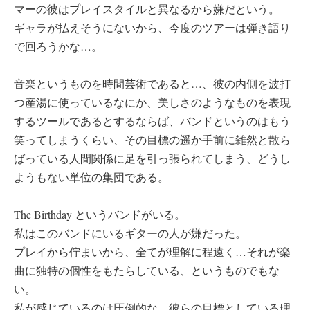
マーの彼はプレイスタイルと異なるから嫌だという。
ギャラが払えそうにないから、今度のツアーは弾き語り
で回ろうかな…。
音楽というものを時間芸術であると…、彼の内側を波打
つ産湯に使っているなにか、美しさのようなものを表現
するツールであるとするならば、バンドというのはもう
笑ってしまうくらい、その目標の遥か手前に雑然と散ら
ばっている人間関係に足を引っ張られてしまう、どうし
ようもない単位の集団である。
The Birthday というバンドがいる。
私はこのバンドにいるギターの人が嫌だった。
プレイから佇まいから、全てが理解に程遠く…それが楽
曲に独特の個性をもたらしている、というものでもな
い。
私が感じているのは圧倒的な、彼らの目標としている理