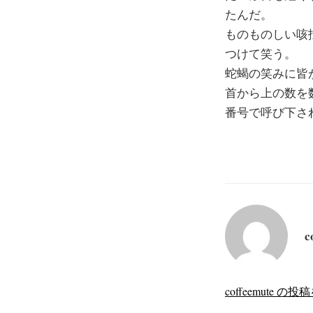
たんだ。
ものものしい咳
つけて笑う。
蛇蝎の笑みに皆
首から上の数を
番号で呼び下さ
c
coffeemute 