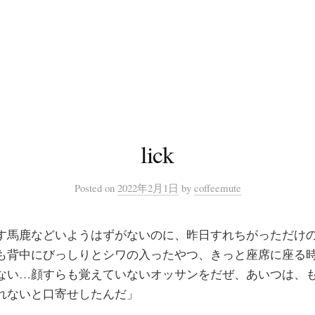
lick
Posted
on
2022年2月1日
by
coffeemute
す馬鹿などいようはずがないのに、昨日すれちがっただけ
も背中にびっしりとシワの入ったやつ、きっと座席に座る
ない…顔すらも覚えていないオッサンをだぜ、あいつは、
れないと口寄せしたんだ」