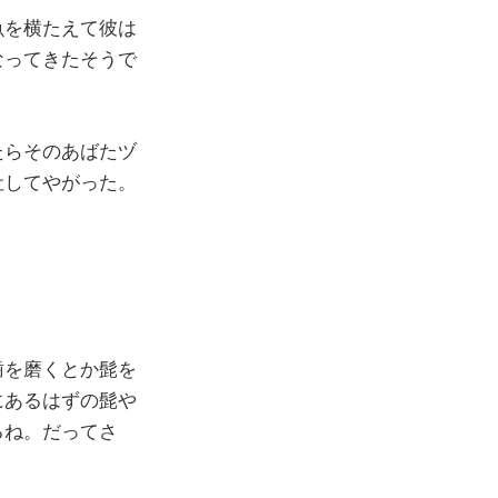
魚を横たえて彼は
なってきたそうで
たらそのあばたヅ
吐してやがった。
歯を磨くとか髭を
にあるはずの髭や
るね。だってさ