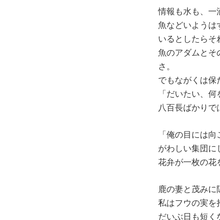
情報も水も、一
魚などいようは
いるとしたらそ
魚のアダムとそ
さ。
でもながくは保
「だいたい、何
八百長ばかりで
「俺の目には向
がわしい集団に
花弁が一枚の花
鹿の妻と茂みに
私はフウの実を
だいぶ日も短く