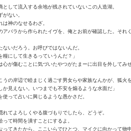
滴として流入する余地が残されていないこの人造湖。
ずがない。
れは神のなせるわざ。
のアバラから作られたイヴを、俺とお前が確認した。それ
たないだろう。お呼びではないんだ。
を糧にして生きるっていうんだ？」
は心が傷むことに気づいたやつがたまーに出目を外してみ
こうの岸辺で睦まじく過ごす男女らや家族なんかが、狐火
しか見えない。いつまでも不安を煽るような水面だ」
を使って占いに興じるような愚かさだ。
隠れてよろしくやる腹づもりでしたら、どうぞ。
拾って時間を潰すことにするよ。
なってきたから、ここいらでひとつ、マイクに向かって物