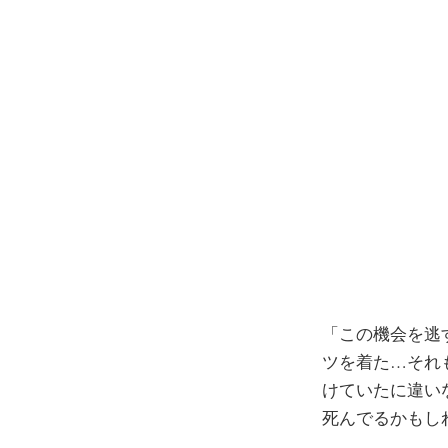
コ
ン
テ
ン
ツ
へ
ス
キ
ッ
プ
「この機会を逃
ツを着た…それ
けていたに違い
死んでるかもし