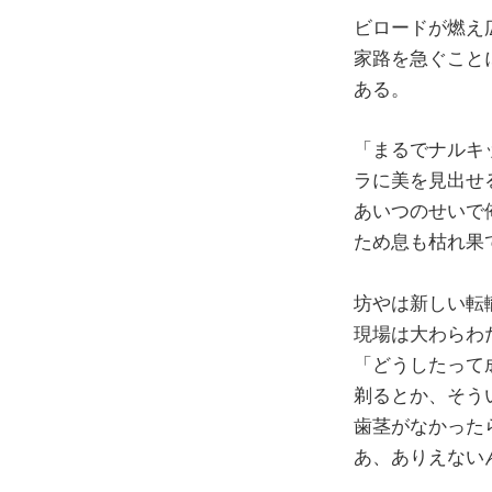
ビロードが燃え
家路を急ぐこと
ある。
「まるでナルキ
ラに美を見出せ
あいつのせいで
ため息も枯れ果
坊やは新しい転
現場は大わらわ
「どうしたって
剃るとか、そう
歯茎がなかった
あ、ありえない