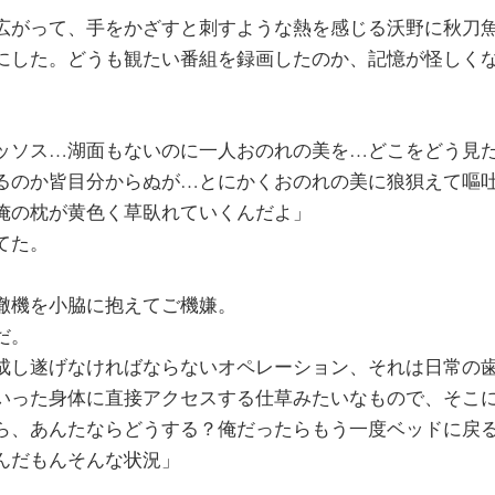
広がって、手をかざすと刺すような熱を感じる沃野に秋刀
にした。どうも観たい番組を録画したのか、記憶が怪しく
ッソス…湖面もないのに一人おのれの美を…どこをどう見
るのか皆目分からぬが…とにかくおのれの美に狼狽えて嘔
俺の枕が黄色く草臥れていくんだよ」
てた。
轍機を小脇に抱えてご機嫌。
だ。
成し遂げなければならないオペレーション、それは日常の
いった身体に直接アクセスする仕草みたいなもので、そこ
ら、あんたならどうする？俺だったらもう一度ベッドに戻
んだもんそんな状況」