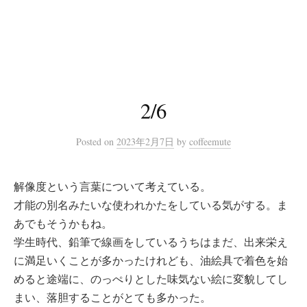
コ
ン
テ
ン
ツ
へ
2/6
ス
キ
Posted
on
2023年2月7日
by
coffeemute
ッ
プ
解像度という言葉について考えている。
才能の別名みたいな使われかたをしている気がする。ま
あでもそうかもね。
学生時代、鉛筆で線画をしているうちはまだ、出来栄え
に満足いくことが多かったけれども、油絵具で着色を始
めると途端に、のっぺりとした味気ない絵に変貌してし
まい、落胆することがとても多かった。