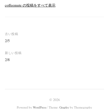
coffeemute の投稿をすべて表示
投
古い投稿
2/5
稿
ナ
新しい投稿
ビ
2/8
ゲ
ー
シ
ョ
ン
© 2026
|
Powered by
WordPress
Theme:
Graphy
by Themegraphy