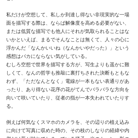
私だけが空想して、私しか到達し得ない非現実的な一場
面を描写する際は、ならば解像度を高める必要がない、
または低質な描写でも他人にそれが気取られることはな
いかといえば、まるでそんなことは無くて、人々の心に
浮かんだ「なんかいいね（なんかいやだった）」という
感想はバカにならない気がしている。
むしろ空想で世界を描写する方が、写生よりも遥かに難
しくて、なんの哲学も推敲に裏打ちされた決断もともな
わず、「ただなんとなく」電線が一本もない表通りがあ
ったり、あり得ない花序の花がてんでバラバラな方向を
向いて咲いていたり、従者の指が一本失われていたりす
る。
例えば何気なくスマホのカメラを、その辺りの植え込み
に向けて写真に収めた時の、その枝のしなりの経緯や内