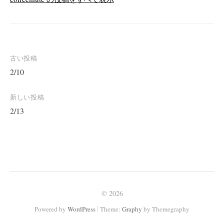
投
古い投稿
2/10
稿
ナ
新しい投稿
ビ
2/13
ゲ
ー
シ
ョ
ン
© 2026
|
Powered by
WordPress
Theme:
Graphy
by Themegraphy