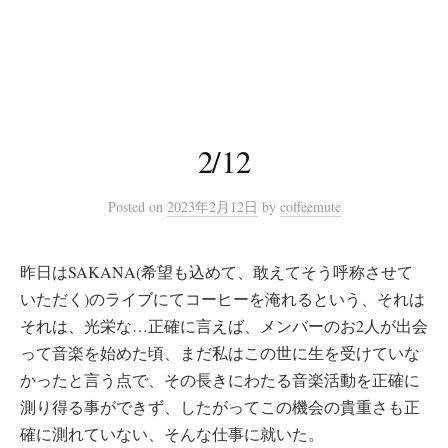
コ
ン
テ
ン
ツ
へ
2/12
ス
キ
Posted
on
2023年2月12日
by
coffeemute
ッ
プ
昨日はSAKANA(希望も込めて、敢えてそう呼称させて
いただく)のライブにてコーヒーを淹れるという、それは
それは、光栄な…正確に言えば、メンバーのお2人が出会
って音楽を始めた頃、まだ私はこの世に生を受けていな
かったと言う点で、その長きにわたる音楽活動を正確に
測り得る事ができず、したがってこの機会の貴重さも正
確に測れていない、そんな仕事に就いた。