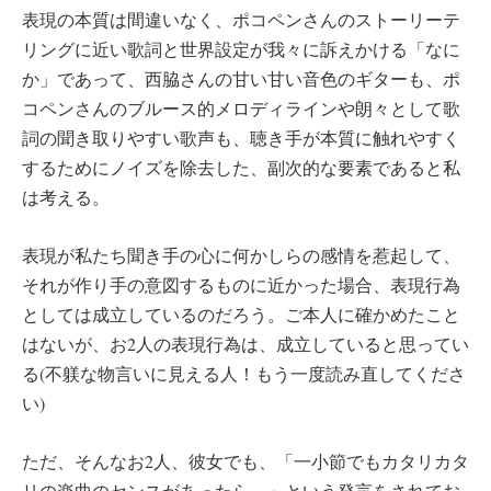
表現の本質は間違いなく、ポコペンさんのストーリーテ
リングに近い歌詞と世界設定が我々に訴えかける「なに
か」であって、西脇さんの甘い甘い音色のギターも、ポ
コペンさんのブルース的メロディラインや朗々として歌
詞の聞き取りやすい歌声も、聴き手が本質に触れやすく
するためにノイズを除去した、副次的な要素であると私
は考える。
表現が私たち聞き手の心に何かしらの感情を惹起して、
それが作り手の意図するものに近かった場合、表現行為
としては成立しているのだろう。ご本人に確かめたこと
はないが、お2人の表現行為は、成立していると思ってい
る(不躾な物言いに見える人！もう一度読み直してくださ
い)
ただ、そんなお2人、彼女でも、「一小節でもカタリカタ
リの楽曲のセンスがあったら…」という発言をされてお