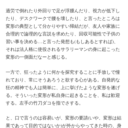
過労で倒れたり外回りで足が浮腫んだり、視力が低下し
たり、デスクワークで腰を壊したり、と言ったところは
変形の典型として分かりやすい帰結だが、友人や家族に
合理的で論理的な言説を求めたり、回収可能性で子供の
習い事を決める…と言った発想も(もしあるとすれば)、
それは法人格に使役されるサラリーマンの身に起こった
変形の一側面だなーと感じる。
一方で、狂ったように何かを探究することに手放しで憧
れており、常にそうあろうと欲する心がある。自発的な
狂の精神でも人は簡単に、上に挙げたような変形を遂げ
る。そういった変形が私自身に起きることを、私は歓迎
する。左手の竹刀ダコを指でさする。
と、口で言うのは容易いが、変形の要請(いや、変形は結
果であって目的ではないか)が外からやってきた時の、身