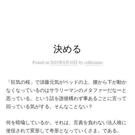
コ
ン
テ
ン
ツ
へ
決める
ス
キ
Posted
on
2021年8月10日
by
coffeemute
ッ
プ
「狂気の桜」で須藤元気がベッドの上、腰から下が動か
なくなっているのはサラリーマンのメタファーだなーと
思っている。という話を誰彼構わず事あるごとに言って
回っている気がする。そんなことない？
何を暗喩しているか。それは、言責を負わない法人格に
使役されて変形して奇形となっていくさま。である。