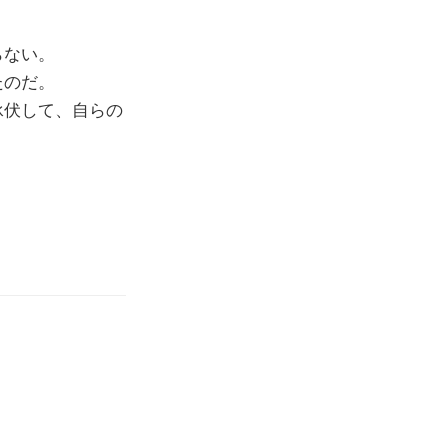
らない。
たのだ。
承伏して、自らの