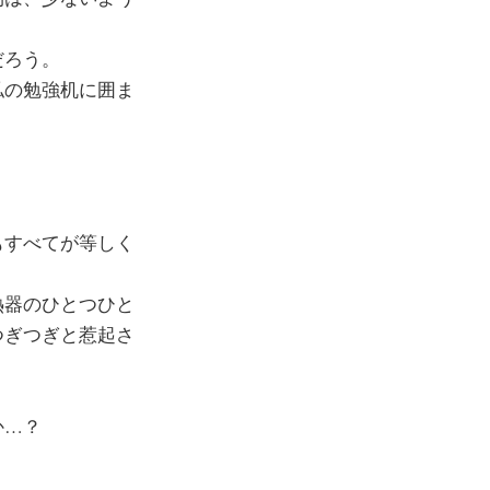
だろう。
私の勉強机に囲ま
もすべてが等しく
熱器のひとつひと
つぎつぎと惹起さ
か…？