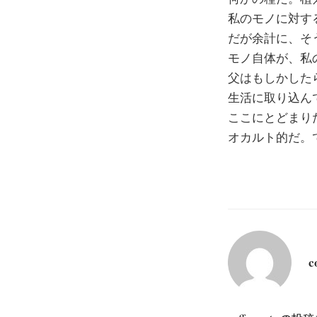
私のモノに対す
だが余計に、そ
モノ自体が、私
父はもしかした
生活に取り込ん
ここにとどまり
オカルト的だ。
c