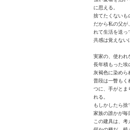
に思える。
捨てたくないも
だから私の父が
れて生活を送っ
共感は覚えない
実家の、使われ
長年積もった埃
灰褐色に染めら
普段は一瞥もく
つに、手がとま
れる。
もしかしたら捨
家族の誰かが毎
この建具は、考
何かの種だ。植