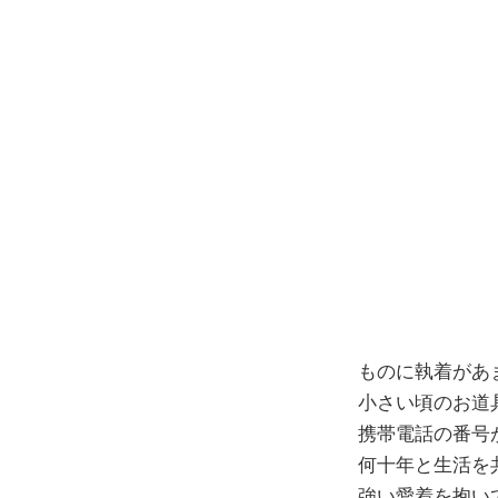
コ
ン
テ
ン
ツ
へ
ス
キ
ッ
プ
ものに執着があ
小さい頃のお道
携帯電話の番号
何十年と生活を
強い愛着を抱い