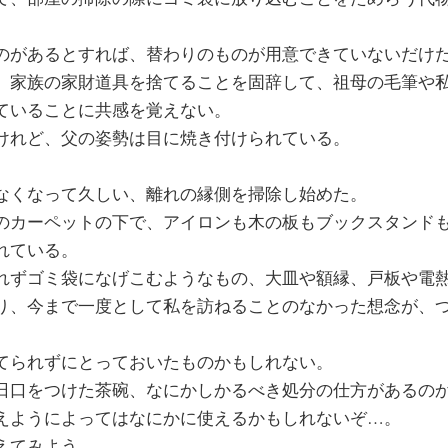
のがあるとすれば、替わりのものが用意できていないだけ
、家族の家財道具を捨てることを固辞して、祖母の毛筆や
ていることに共感を覚えない。
けれど、父の姿勢は目に焼き付けられている。
なくなって久しい、離れの縁側を掃除し始めた。
のカーペットの下で、アイロンも木の板もブックスタンド
れている。
れずゴミ袋になげこむようなもの、大皿や額縁、戸板や電
り、今まで一度として私を訪ねることのなかった想念が、
てられずにとっておいたものかもしれない。
日口をつけた茶碗、なにかしかるべき処分の仕方があるの
えようによってはなにかに使えるかもしれないぞ…。
えてみよう。