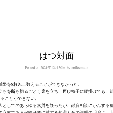
はつ対面
Posted
on
2021年12月30日
by
coffeemute
紙幣を8枚以上数えることができなかった。
立ちを断ち切るごとく席を立ち、再び椅子に腰掛けても、
めることができない。
人としてのあらゆる素質を疑ったが、融資相談にかんする
の商材である保険証券に対する知識とその説明の明瞭さ、