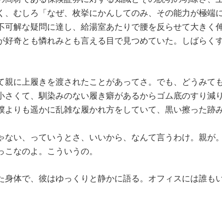
く、むしろ「なぜ、枚挙にかんしてのみ、その能力が極端
不可解な疑問に達し、給湯室あたりで腰を反らせて大きく
が好奇とも憐れみとも言える目で見つめていた。しばらく
て親に上履きを渡されたことがあってさ。でも、どうみて
小さくて、馴染みのない履き癖があるからゴム底のすり減
僕よりも遥かに乱雑な履かれ方をしていて、黒い擦った跡
ゃない、っていうとさ、いいから、なんて言うわけ。親が
っこなのよ。こういうの。
た身体で、彼はゆっくりと静かに語る。オフィスには誰も