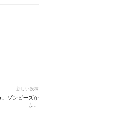
新しい投稿
う。ゾンビーズか
よ。