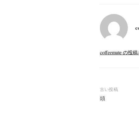
c
coffeemute 
投
古い投稿
頭
稿
ナ
ビ
ゲ