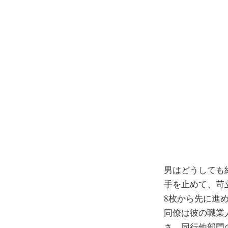
コ
ン
テ
ン
ツ
へ
ス
キ
ッ
プ
男はどうしても
手を止めて、苛
8枚から先に進
同僚は彼の職業
さ、同行他部門