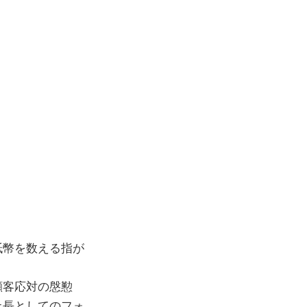
紙幣を数える指が
顧客応対の慇懃
上長としてのフォ