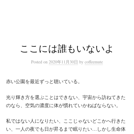
コ
ン
テ
ン
ツ
へ
ここには誰もいないよ
ス
キ
Posted
on
2020年11月30日
by
coffeemute
ッ
プ
赤い公園を最近ずっと聴いている。
光り輝き方を選ぶことはできない、宇宙から訪ねてきた
のなら、空気の濃度に体が慣れていかねばならない。
私ではない人になりたい、ここじゃないどこかへ行きた
い、一人の夜でも日が昇るまで眠りたい…しかし生命体