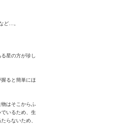
など…。
ある星の方が珍し
が握ると簡単にほ
生物はそこからふ
いでいるため、生
当たらないため、