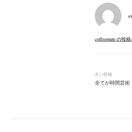
c
coffeemute 
投
古い投稿
全てが時間芸術
稿
ナ
ビ
ゲ
ー