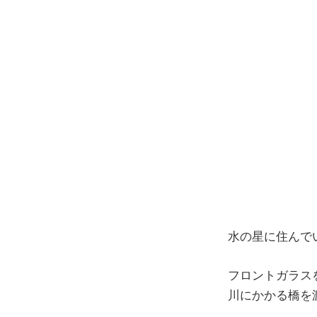
コ
ン
テ
ン
ツ
へ
ス
キ
ッ
プ
水の星に住んで
フロントガラス
川にかかる橋を