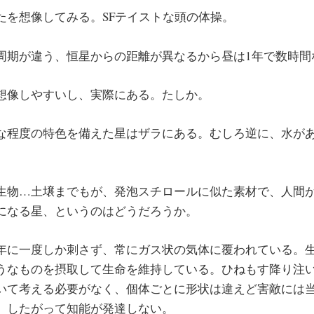
たを想像してみる。SFテイストな頭の体操。
周期が違う、恒星からの距離が異なるから昼は1年で数時間
想像しやすいし、実際にある。たしか。
な程度の特色を備えた星はザラにある。むしろ逆に、水が
生物…土壌までもが、発泡スチロールに似た素材で、人間
になる星、というのはどうだろうか。
年に一度しか刺さず、常にガス状の気体に覆われている。
うなものを摂取して生命を維持している。ひねもす降り注
いて考える必要がなく、個体ごとに形状は違えど害敵には
。したがって知能が発達しない。