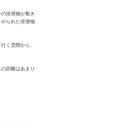
身の排泄物が敷き
しやられた排泄物
て行く雲間から、
らの距離はあまり