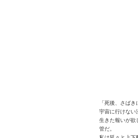
コ
ン
テ
ン
ツ
へ
ス
キ
ッ
プ
「死後、さばき
宇宙に行けない
生きた報いが欲
管だ。
私は延々と上下