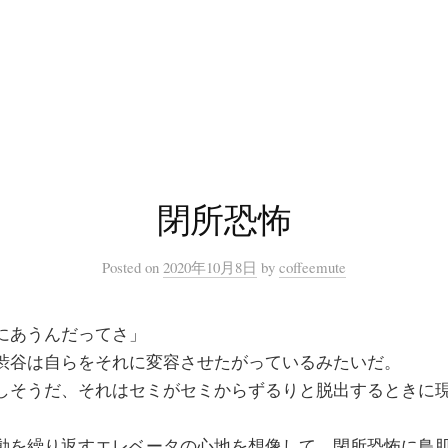
閉所恐怖
Posted
on
2020年10月8日
by
coffeemute
にあうんだってさ」
渋谷は自らをそれに変容させたがっているみたいだ。
しそうだ、それはセミがセミからずるりと脱出するときに
動を繰り返すエレベータの心地を想像して、閉所恐怖に鳥