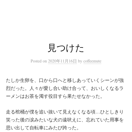
コ
ン
テ
ン
ツ
へ
見つけた
ス
キ
Posted
on
2020年11月16日
by
coffeemute
ッ
プ
たしか生卵を、口から口へと移しあっていくシーンが強
烈だった。人々が愛し合い助け合って、おいしくなるラ
ーメンはお茶を濁す役目すら果たせなかった。
走る棺桶が僕を追い抜いて見えなくなる頃…ひとしきり
笑った後の涙みたいな犬の遠吠えに、忘れていた用事を
思い出して自転車にみたび跨った。