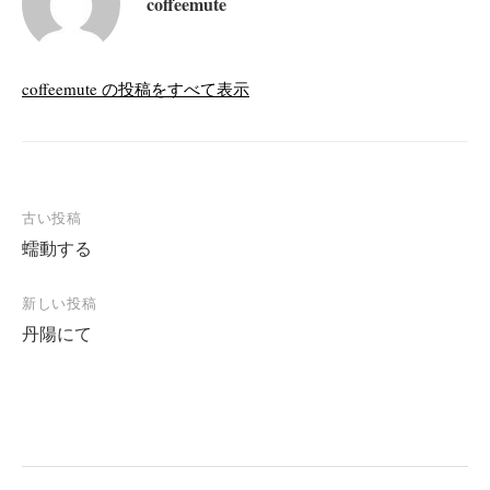
coffeemute
coffeemute の投稿をすべて表示
投
古い投稿
蠕動する
稿
ナ
新しい投稿
ビ
丹陽にて
ゲ
ー
シ
ョ
ン