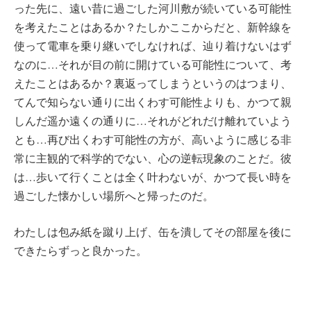
った先に、遠い昔に過ごした河川敷が続いている可能性
を考えたことはあるか？たしかここからだと、新幹線を
使って電車を乗り継いでしなければ、辿り着けないはず
なのに…それが目の前に開けている可能性について、考
えたことはあるか？裏返ってしまうというのはつまり、
てんで知らない通りに出くわす可能性よりも、かつて親
しんだ遥か遠くの通りに…それがどれだけ離れていよう
とも…再び出くわす可能性の方が、高いように感じる非
常に主観的で科学的でない、心の逆転現象のことだ。彼
は…歩いて行くことは全く叶わないが、かつて長い時を
過ごした懐かしい場所へと帰ったのだ。
わたしは包み紙を蹴り上げ、缶を潰してその部屋を後に
できたらずっと良かった。