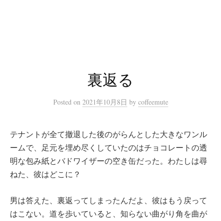
コ
ン
テ
ン
ツ
へ
裏返る
ス
キ
Posted
on
2021年10月8日
by
coffeemute
ッ
プ
テナントが全て撤退した後のがらんとした大きなワンル
ームで、足元を埋め尽くしていたのはチョコレートの透
明な包み紙とバドワイザーの空き缶だった。わたしは尋
ねた、彼はどこに？
男は答えた、裏返ってしまったんだよ、彼はもう戻って
はこない。道を歩いていると、知らない曲がり角を曲が