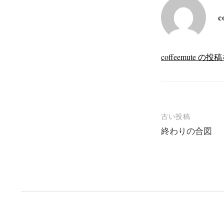
c
coffeemute 
投
古い投稿
終わりの合図
稿
ナ
ビ
ゲ
ー
シ