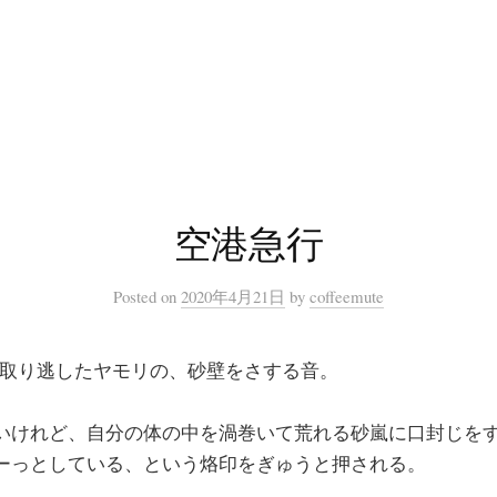
空港急行
Posted
on
2020年4月21日
by
coffeemute
、取り逃したヤモリの、砂壁をさする音。
いけれど、自分の体の中を渦巻いて荒れる砂嵐に口封じを
ーっとしている、という烙印をぎゅうと押される。