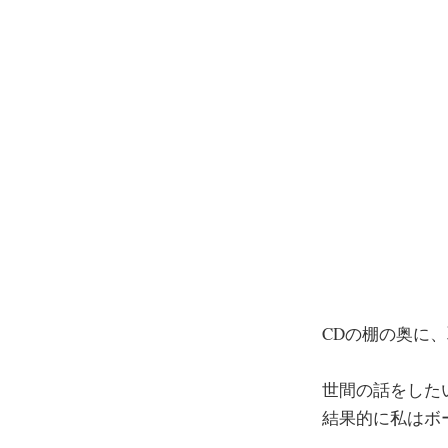
コ
ン
テ
ン
ツ
へ
ス
キ
ッ
プ
CDの棚の奥に
世間の話をした
結果的に私はボ