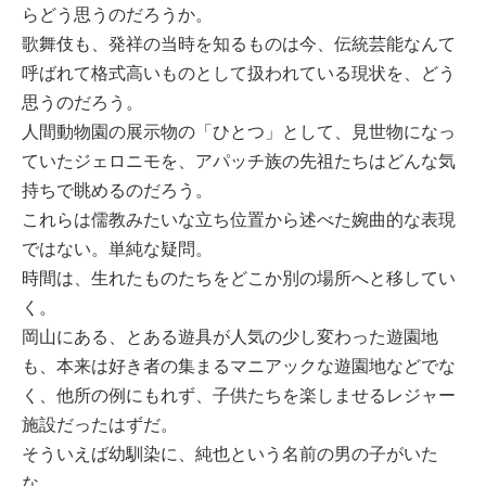
らどう思うのだろうか。
歌舞伎も、発祥の当時を知るものは今、伝統芸能なんて
呼ばれて格式高いものとして扱われている現状を、どう
思うのだろう。
人間動物園の展示物の「ひとつ」として、見世物になっ
ていたジェロニモを、アパッチ族の先祖たちはどんな気
持ちで眺めるのだろう。
これらは儒教みたいな立ち位置から述べた婉曲的な表現
ではない。単純な疑問。
時間は、生れたものたちをどこか別の場所へと移してい
く。
岡山にある、とある遊具が人気の少し変わった遊園地
も、本来は好き者の集まるマニアックな遊園地などでな
く、他所の例にもれず、子供たちを楽しませるレジャー
施設だったはずだ。
そういえば幼馴染に、純也という名前の男の子がいた
な。