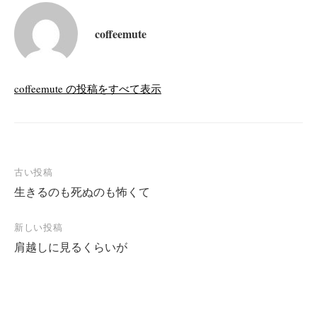
coffeemute
coffeemute の投稿をすべて表示
投
古い投稿
生きるのも死ぬのも怖くて
稿
ナ
新しい投稿
ビ
肩越しに見るくらいが
ゲ
ー
シ