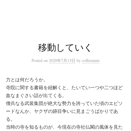
コ
ン
テ
ン
ツ
へ
移動していく
ス
キ
Posted
on
2020年7月13日
by
coffeemute
ッ
プ
力とは何だろうか。
寺院に関する書籍を紐解くと、たいてい一つや二つほど
血なまぐさい話が出てくる。
僧兵なる武装集団が絶大な勢力を誇っていた頃のエピソ
ードなんか、ヤクザの跡目争いに見まごうばかりであ
る。
当時の寺を知るものが、今現在の寺社仏閣の風体を見た