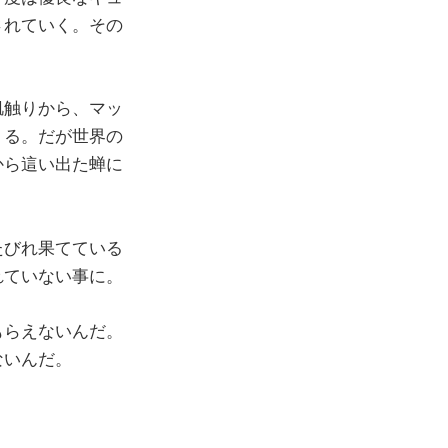
されていく。その
肌触りから、マッ
くる。だが世界の
から這い出た蝉に
たびれ果てている
れていない事に。
もらえないんだ。
ないんだ。