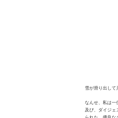
コ
ン
テ
ン
ツ
へ
ス
キ
ッ
プ
雪が滑り出して
なんせ、私は一
及び、ダイジェ
られた。優良な