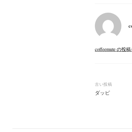
c
coffeemute 
投
古い投稿
ダッピ
稿
ナ
ビ
ゲ