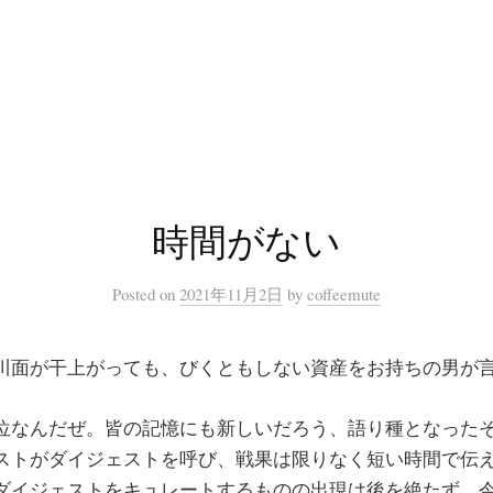
時間がない
Posted
on
2021年11月2日
by
coffeemute
川面が干上がっても、びくともしない資産をお持ちの男が
位なんだぜ。皆の記憶にも新しいだろう、語り種となった
ストがダイジェストを呼び、戦果は限りなく短い時間で伝
ダイジェストをキュレートするものの出現は後を絶たず、