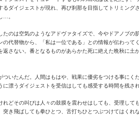
するダイジェストが現れ、再び刹那を目指してトリミング
し…。
したのは空気のようなアドヴァタイズで、今やドアノブの
ンの代替物から、「私は一位である」との情報が伝わって
を返さない。番となるものがあらかた死に絶えた晩秋に土
。
がついたんだ。人間はもはや、戦果に優劣をつける事にく
うに漂うダイジェストを受信はしても感受する時間を残さ
けれどその叫びは人々の鼓膜を震わせはしても、受理して
、突き飛ばしても拳ひとつ、舌打ちひとつぶつけてはくれ