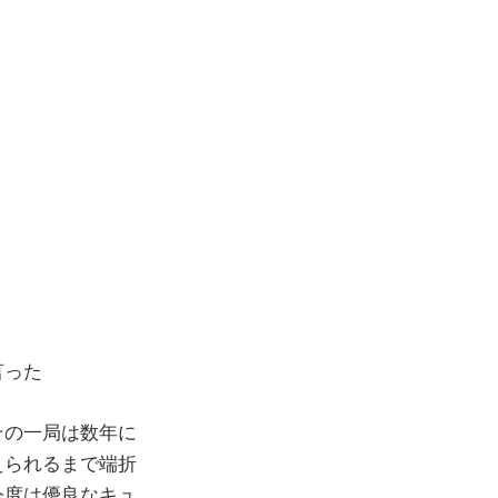
言った
その一局は数年に
えられるまで端折
今度は優良なキュ