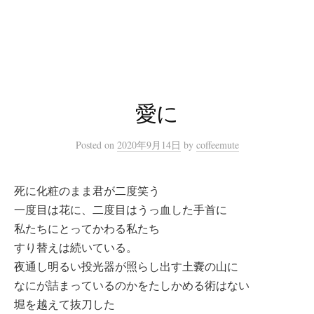
コ
ン
テ
ン
ツ
へ
愛に
ス
キ
Posted
on
2020年9月14日
by
coffeemute
ッ
プ
死に化粧のまま君が二度笑う
一度目は花に、二度目はうっ血した手首に
私たちにとってかわる私たち
すり替えは続いている。
夜通し明るい投光器が照らし出す土嚢の山に
なにが詰まっているのかをたしかめる術はない
堀を越えて抜刀した