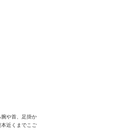
る腕や首、足掛か
根本近くまでこご