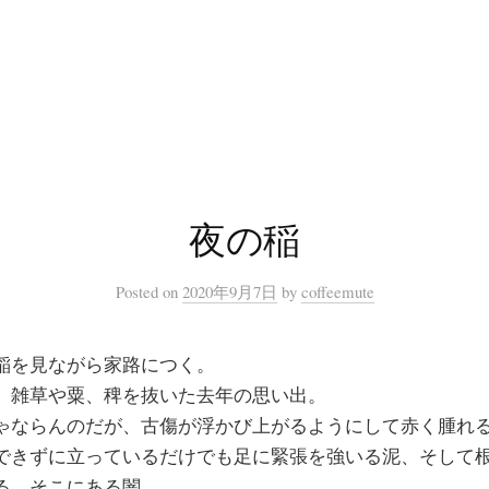
夜の稲
Posted
on
2020年9月7日
by
coffeemute
稲を見ながら家路につく。
、雑草や粟、稗を抜いた去年の思い出。
ゃならんのだが、古傷が浮かび上がるようにして赤く腫れ
できずに立っているだけでも足に緊張を強いる泥、そして
る、そこにある闇。