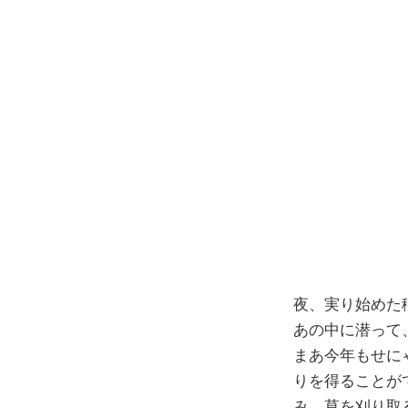
コ
ン
テ
ン
ツ
へ
ス
キ
ッ
プ
夜、実り始めた
あの中に潜って
まあ今年もせに
りを得ることが
み、草を刈り取