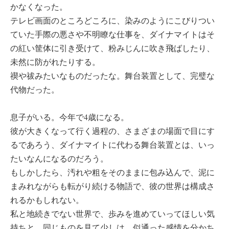
かなくなった。
テレビ画面のところどころに、染みのようにこびりつい
ていた手際の悪さや不明瞭な仕事を、ダイナマイトはそ
の紅い筐体に引き受けて、粉みじんに吹き飛ばしたり、
未然に防がれたりする。
禊や祓みたいなものだったな。舞台装置として、完璧な
代物だった。
息子がいる。今年で4歳になる。
彼が大きくなって行く過程の、さまざまの場面で目にす
るであろう、ダイナマイトに代わる舞台装置とは、いっ
たいなんになるのだろう。
もしかしたら、汚れや粗をそのままに包み込んで、泥に
まみれながらも転がり続ける物語で、彼の世界は構成さ
れるかもしれない。
私と地続きでない世界で、歩みを進めていってほしい気
持ちと、同じものを見て少しは、似通った感情を分かち