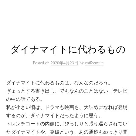
コ
ン
テ
ン
ツ
へ
ダイナマイトに代わるもの
ス
キ
Posted
on
2020年4月23日
by
coffeemute
ッ
プ
ダイナマイトに代わるものは、なんなのだろう。
ぎょっとする書き出し。でもなんのことはない、テレビ
の中の話である。
私が小さい頃は、ドラマも映画も、大詰めになれば登場
するのが、ダイナマイトだったように思う。
トレンチコートの内側に、びっしりと張り巡らされてい
たダイナマイトや、発破という、あの通称もめっきり聞