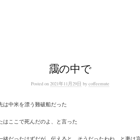
靄の中で
Posted
on
2021年11月29日
by
coffeemute
先は中米を漂う難破船だった
たはここで死んだのよ、と言った
一緒だったはずだが…伝えると、そうだったわね、と妻は