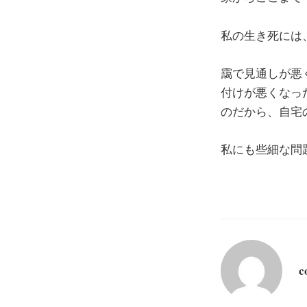
私の生き死には
靄で見通しが悪
付けが悪くなっ
のだから、自宅
私にも些細な問
c