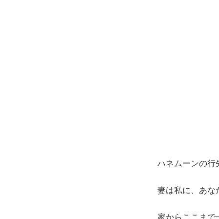
コ
ン
テ
ン
ツ
へ
ス
キ
ッ
プ
ハネムーンの行
妻は私に、あな
家からここまで