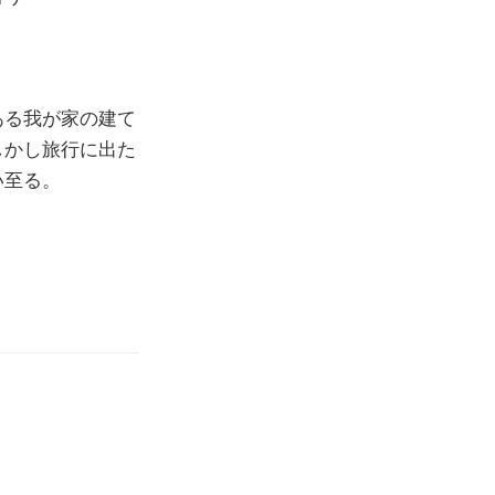
ある我が家の建て
しかし旅行に出た
い至る。