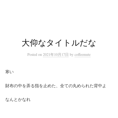
コ
ン
テ
ン
ツ
へ
大仰なタイトルだな
ス
キ
Posted
on
2021年10月17日
by
coffeemute
ッ
プ
寒い
財布の中を弄る指を止めた、全ての丸められた背中よ
なんとかなれ